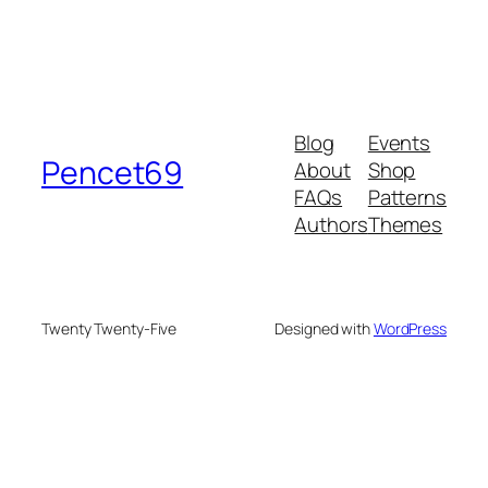
Blog
Events
Pencet69
About
Shop
FAQs
Patterns
Authors
Themes
Twenty Twenty-Five
Designed with
WordPress